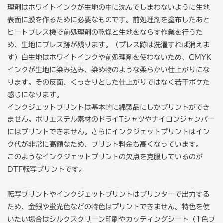
理剤はホワイトインクが生地の中に沈んでしまわないように生地
表面に膜を作るために必要なものです。前処理剤を塗布したあと
ヒートプレス機で前処理剤の乾燥と生地をならす作業を行うた
め、生地にプレス跡が残ります。（プレス跡は洗濯すれば消えま
す）白生地はホワイトインクや前処理剤を使わないため、CMYK
インクが生地に染み込み、染め物のような柔らかい仕上がりにな
ります。その反面、くっきりとした仕上がりではなく若干ボケた
感じになります。
インクジェットプリントは基本的に綿製品にしかプリントができ
ません。ポリエステル素材のドライTシャツやナイロンジャンパー
にはプリントできません。さらにインクジェットプリントはイン
ク代が非常に高額なため、プリント料金も高くなっています。
このようなインクジェットプリントの欠点を克服しているのが
DTF転写プリントです。
転写プリントやインクジェットプリントはプリンターで出力する
ため、金銀や蛍光色などの特色はプリントできません。特色を使
いたい場合はシルクスクリーン印刷やカッティングシート（1色プ