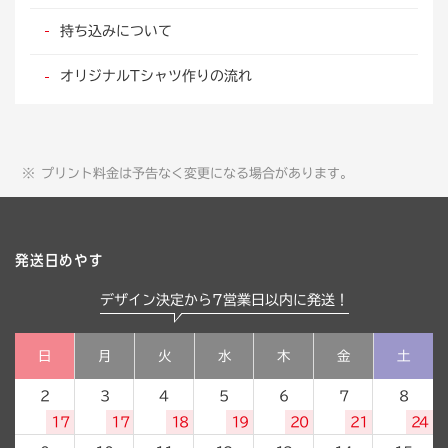
持ち込みについて
オリジナルTシャツ作りの流れ
プリント料金は予告なく変更になる場合があります。
発送日めやす
デザイン決定から7営業日以内に発送！
日
月
火
水
木
金
土
2
3
4
5
6
7
8
17
17
18
19
20
21
24