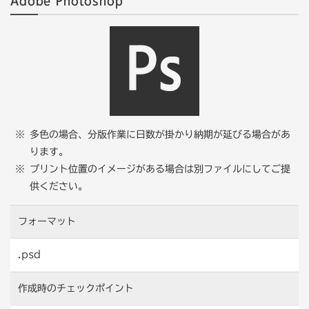
Adobe Photoshop
カラーモードが異なる場合、[ファイル] → [ドキュメントの
います。埋め込みされていない場合、弊社でデータを開いた
カラーモード] → [CMYKカラー]にチェックを入れてくだ
際に画像がリンク切れとなってしまいますので、ご入稿の際
フォントのアウトライン化とは、テキストデータをパスに変
さい。
には、必ず画像の埋め込みをお願いします。
換することです。アウトライン化がされていないと、別の
フォントに書き変わってしまう場合がありますので、必ずア
ウトライン化をお願いします。
※ アウトライン後からの文字編集はできません。アウトラ
イン化をする前に元データのバックアップをおすすめしま
多色の場合、分版作業に日数が掛かり納期が延びる場合があ
す。
ります。
プリント位置のイメージがある場合は別ファイルにしてご提
供ください。
フォーマット
（埋め込み前）
.psd
作成時の
チェックポイント
（アウトライン前）