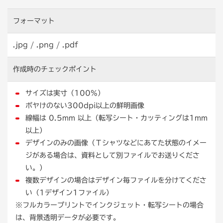
フォーマット
.jpg / .png / .pdf
方法② 画像を配置したあとに埋め込む場合
（ラスタライズ化後）
[ウィンドウ] → [リンク] → [リンクオプション] → [画像
作成時の
チェックポイント
ラスタライズ化の方法
を埋め込み] を選択します。
サイズは実寸（100%）
[レイヤー] → [ラスタライズ] → [テキスト] を選択しま
ボヤけのない300dpi以上の鮮明画像
す。
線幅は 0.5mm 以上（転写シート・カッティングは1mm
以上）
デザインのみの画像（Ｔシャツなどにあてた状態のイメー
ジがある場合は、資料として別ファイルでお送りくださ
い。）
複数デザインの場合はデザイン毎ファイルを分けてくださ
い（1デザイン1ファイル）
画像の再サンプルにチェックが入っている場合、ピクセル数
※フルカラープリントでインクジェット・転写シートの場合
が増えるだけで、画像のサイズや密度が変更されたことには
は、背景透明データが必要です。