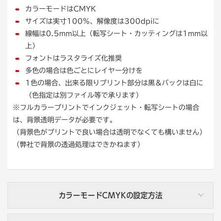
カラーモードはCMYK
サイズは実寸100%、解像度は300dpiに
線幅は0.5mm以上（転写シート・カッティングは1mm以
上）
フォントはラスタライズ化推奨
多色の場合は色ごとにレイヤー分けを
1色の場合、出来る限りプリント部分は黒＆バックは白に
（色指定は別ファイル等で承ります）
※フルカラープリントでインクジェット・転写シートの場合
（埋め込み後）
（アウトライン後）
は、背景透明データが必要です。
（背景色がプリントで良い場合は透明でなくても構いません）
方法① ファイルから画像を配置する場合
アウトライン化の方法
（弊社で背景の透過処理はできかねます）
[ファイル] → [配置] から、「リンク」のチェックボックス
[書式] → [アウトラインを作成] を選択します。
を外して「配置」ボタンをクリックします。
カラーモードCMYKの設定方法