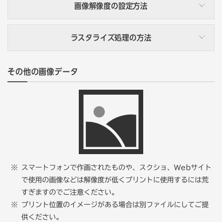
画像解像度の設定方法
ファイル名の横にカラーモードが表示されています。CMYK
と表示されている場合はOKです。
ラスタライズ処理の方法
画像解像度とは
画像解像度とは、画像の密度の事です。印刷用データには、
ラスタライズ化とは
その他の画像データ
密度の高い解像度（解像度300dpi以上）の画像が必要で
カラーモードが異なる場合、[イメージ] → [モード] →
す。
[CMYKカラー]にチェックを入れてください。
フォントのラスタライズ化とは、テキストデータをピクセル
に変換することです。ラスタライズ化がされていないと、別
作成済みのデータの解像度を変更・確認する場合
のフォントに書き変わってしまう場合がありますので、ラス
タライズ化を推奨します。
[イメージ] → [画像解像度] から、「画像の再サンプル」の
チェックを外し、 「解像度」を300pixel/inch以上に指定
※ ラスタライズ後からの文字編集はできません。ラスタラ
したら「OK」ボタンをクリックします。
イズ化をする前に元データのバックアップをおすすめしま
スマートフォンで作画されたものや、スクショ、Webサイト
す。
で使用の画像などは解像度が低くプリントに使用するには荒
すぎますのでご注意ください。
プリント位置のイメージがある場合は別ファイルにしてご提
供ください。
（ラスタライズ化前）