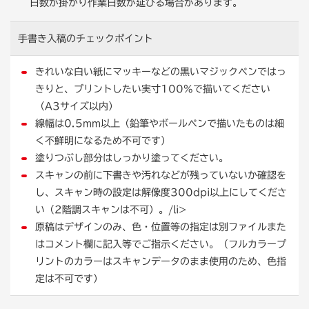
日数が掛かり作業日数が延びる場合があります。
手書き入稿の
チェックポイント
きれいな白い紙にマッキーなどの黒いマジックペンではっ
きりと、プリントしたい実寸100%で描いてください
（A3サイズ以内）
線幅は0.5mm以上（鉛筆やボールペンで描いたものは細
く不鮮明になるため不可です）
塗りつぶし部分はしっかり塗ってください。
スキャンの前に下書きや汚れなどが残っていないか確認を
し、スキャン時の設定は解像度300dpi以上にしてくださ
い（2階調スキャンは不可）。/li>
原稿はデザインのみ、色・位置等の指定は別ファイルまた
はコメント欄に記入等でご指示ください。（フルカラープ
リントのカラーはスキャンデータのまま使用のため、色指
定は不可です）