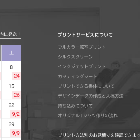
内に発送！
プリントサービスについて
フルカラー転写プリント
土
シルクスクリーン
インクジェットプリント
8
24
カッティングシート
プリントできる書体について
15
26
デザインデータの作成と入稿方法
22
持ち込みについて
9/2
オリジナルTシャツ作りの流れ
29
9/9
プリント方法別のお見積りを確認できま