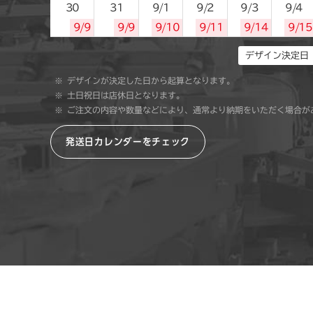
30
31
9/1
9/2
9/3
9/4
9/9
9/9
9/10
9/11
9/14
9/15
デザイン決定日
デザインが決定した日から起算となります。
土日祝日は店休日となります。
ご注文の内容や数量などにより、通常より納期をいただく場合が
発送日カレンダーをチェック