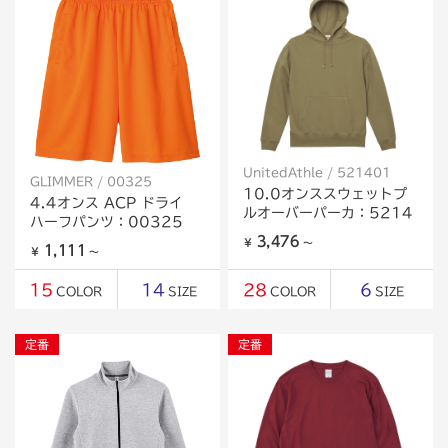
UnitedAthle / 521401
GLIMMER / 00325
10.0オンススウェットプ
4.4オンス ACP ドライ
ルオーバーパーカ：5214
ハーフパンツ：00325
3,476
￥
～
1,111
￥
～
15
14
28
6
COLOR
SIZE
COLOR
SIZE
定番
定番