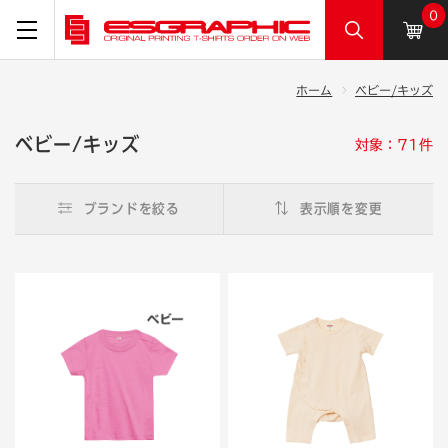
0
ホーム
ベビー/キッズ
ベビー/キッズ
対象：71件
ブランドを絞る
表示順を変更