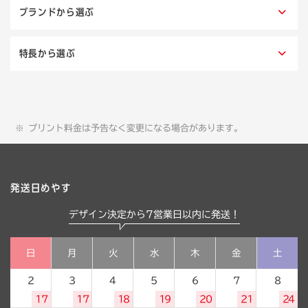
ブランドから選ぶ
特長から選ぶ
プリント料金は予告なく変更になる場合があります。
発送日めやす
デザイン決定から7営業日以内に発送！
日
月
火
水
木
金
土
2
3
4
5
6
7
8
17
17
18
19
20
21
24