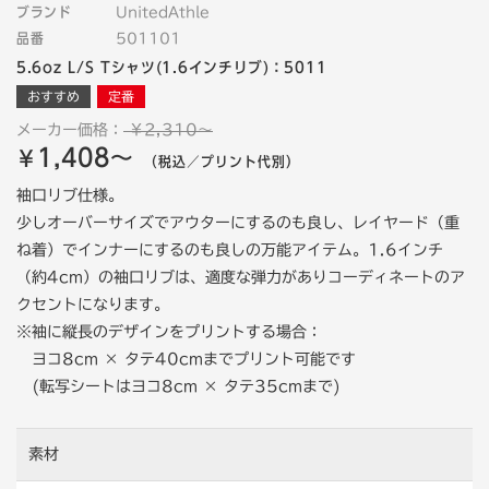
ブランド
UnitedAthle
品番
501101
5.6oz L/S Tシャツ(1.6インチリブ)：5011
おすすめ
定番
メーカー価格：
￥2,310～
1,408～
￥
（税込／プリント代別）
袖口リブ仕様。
少しオーバーサイズでアウターにするのも良し、レイヤード（重
ね着）でインナーにするのも良しの万能アイテム。1.6インチ
（約4cm）の袖口リブは、適度な弾力がありコーディネートのア
クセントになります。
※袖に縦長のデザインをプリントする場合：
ヨコ8cm × タテ40cmまでプリント可能です
(転写シートはヨコ8cm × タテ35cmまで)
素材