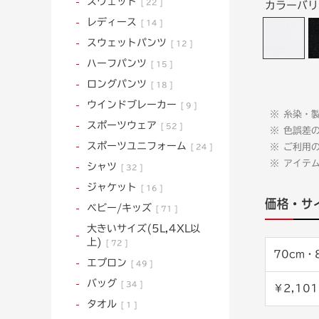
スウェット
22
カラーバ
レディース
14
スウェットパンツ
12
ハーフパンツ
15
ロングパンツ
18
ウインドブレーカー
9
糸染・
スポーツウェア
52
色誤差
スポーツユニフォーム
ご利用
24
アイテ
シャツ
32
ジャケット
16
価格・サ
ベビー/キッズ
71
大きいサイズ(5L,4XL以
上)
72
70cm・
エプロン
49
バッグ
34
￥2,101
タオル
1