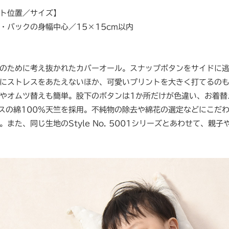
ト位置／サイズ】
・バックの身幅中心／15×15cm以内
のために考え抜かれたカバーオール。スナップボタンをサイドに
にストレスをあたえないほか、可愛いプリントを大きく打てるの
やオムツ替えも簡単。股下のボタンは1か所だけが色違い、お着替
ンスの綿100％天竺を採用。不純物の除去や綿花の選定などにこだ
。また、同じ生地のStyle No. 5001シリーズとあわせて、