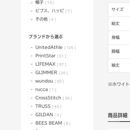
帽子
13
サイズ
ビブス、ハッピ
7
その他
4
総丈
ブランドから選ぶ
身幅
UnitedAthle
125
肩幅
PrintStar
51
LIFEMAX
57
袖丈
GLIMMER
20
wundou
50
※ホワイト
rucca
1
CrossStitch
30
TRUSS
43
GILDAN
商品詳細
3
BEES BEAM
8