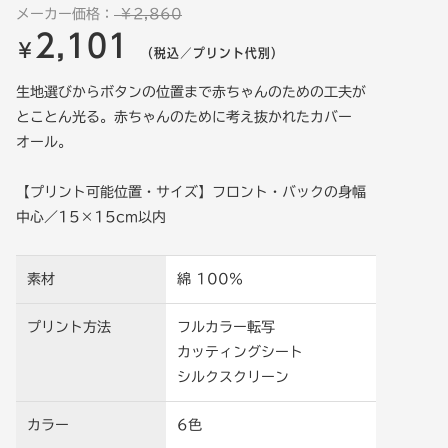
メーカー価格：
￥2,860
2,101
￥
（税込／プリント代別）
生地選びからボタンの位置まで赤ちゃんのための工夫が
とことん光る。赤ちゃんのために考え抜かれたカバー
オール。
【プリント可能位置・サイズ】フロント・バックの身幅
中心／15×15cm以内
素材
綿 100％
プリント方法
フルカラー転写
カッティングシート
シルクスクリーン
カラー
6色