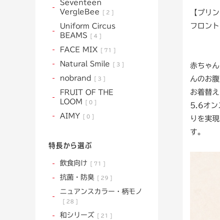
Seventeen
VergleBee
【プリン
2
フロント
Uniform Circus
BEAMS
4
FACE MIX
71
Natural Smile
赤ちゃん
3
nobrand
んのお腹
3
お着替え
FRUIT OF THE
LOOM
0
5.6オ
AIMY
0
りを実現
す。
特長から選ぶ
飲食向け
71
抗菌・防臭
29
ニュアンスカラー・柄モノ
28
和シリーズ
21