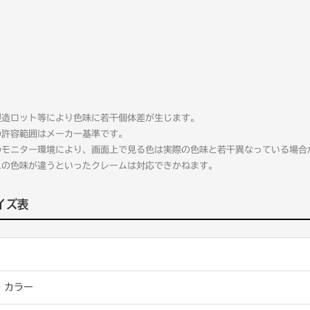
製造ロット等により色味に若干個体差が生じます。
の許容範囲はメーカー基準です。
のモニター環境により、画面上で見る色は実際の色味と若干異なっている場合
ムの色味が違うといったクレームは対応できかねます。
イズ表
・カラー