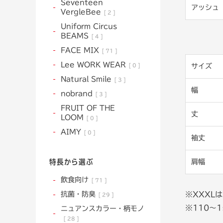
Seventeen
アッシュ
VergleBee
2
Uniform Circus
BEAMS
4
FACE MIX
71
Lee WORK WEAR
0
サイズ
Natural Smile
3
幅
nobrand
3
FRUIT OF THE
丈
LOOM
0
AIMY
0
袖丈
特長から選ぶ
肩幅
飲食向け
71
※XXXL
抗菌・防臭
29
※110〜
ニュアンスカラー・柄モノ
28