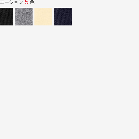
5
リエーション
色