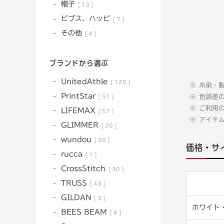
帽子
13
ビブス、ハッピ
7
その他
4
ブランドから選ぶ
UnitedAthle
125
糸染・
PrintStar
色誤差
51
ご利用
LIFEMAX
57
アイテ
GLIMMER
20
wundou
50
価格・サ
rucca
1
CrossStitch
30
TRUSS
43
GILDAN
3
ホワイト
BEES BEAM
8