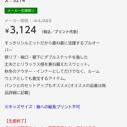
ズ：5214
メーカー在庫限り
メーカー価格：
￥4,983
3,124
￥
（税込／プリント代別）
すっきりシルエットだから重ね着に活躍するプルオー
バー
襟リブ・袖口・裾下にダブルステッチを施した
丈夫さとリラックス感を兼ね備えたスウェット。
秋冬のアウター・インナーとしてだけでなく、ルーム
ウェアとしても重宝するアイテム。
パンツとのセットアップもオススメ(オススメの品番は商
品詳細に記載)
※キッズサイズ：袖への縦長プリント不可
【生産終了】