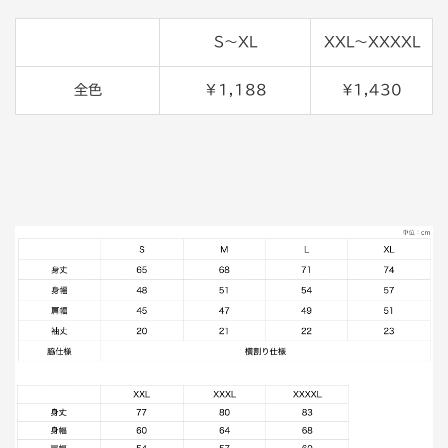
S〜XL
XXL〜XXXXL
全色
￥1,188
¥1,430