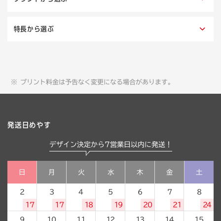
特長から選ぶ
プリント料金は予告なく変更になる場合があります。
発送日めやす
デザイン決定から7営業日以内に発送！
日
月
火
水
木
金
土
2
3
4
5
6
7
8
17
17
18
19
20
21
24
9
10
11
12
13
14
15