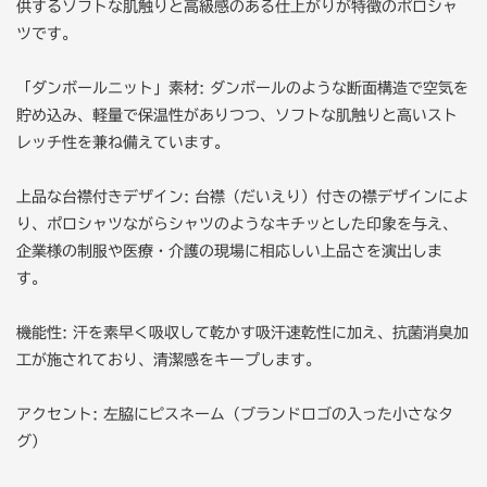
供するソフトな肌触りと高級感のある仕上がりが特徴のポロシャ
ツです。
「ダンボールニット」素材: ダンボールのような断面構造で空気を
貯め込み、軽量で保温性がありつつ、ソフトな肌触りと高いスト
レッチ性を兼ね備えています。
上品な台襟付きデザイン: 台襟（だいえり）付きの襟デザインによ
り、ポロシャツながらシャツのようなキチッとした印象を与え、
企業様の制服や医療・介護の現場に相応しい上品さを演出しま
す。
機能性: 汗を素早く吸収して乾かす吸汗速乾性に加え、抗菌消臭加
工が施されており、清潔感をキープします。
アクセント: 左脇にピスネーム（ブランドロゴの入った小さなタ
グ）