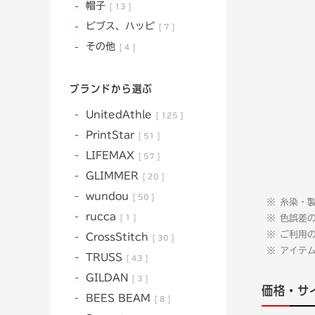
帽子
13
ビブス、ハッピ
7
その他
4
ブランドから選ぶ
UnitedAthle
125
PrintStar
51
LIFEMAX
57
GLIMMER
20
wundou
50
糸染・
rucca
1
色誤差
ご利用
CrossStitch
30
アイテ
TRUSS
43
GILDAN
3
価格・サ
BEES BEAM
8