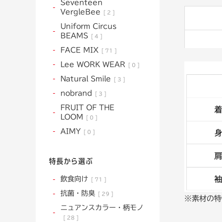
Seventeen
VergleBee
2
Uniform Circus
BEAMS
4
FACE MIX
71
Lee WORK WEAR
0
Natural Smile
3
nobrand
3
FRUIT OF THE
LOOM
0
AIMY
0
特長から選ぶ
飲食向け
71
抗菌・防臭
29
※素材の特
ニュアンスカラー・柄モノ
28