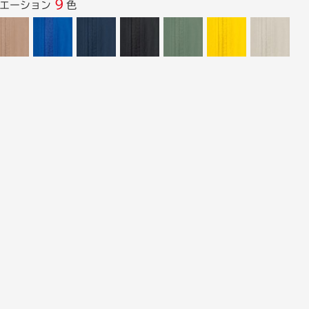
9
リエーション
色