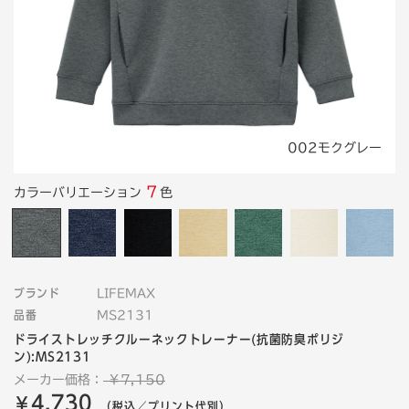
002モクグレー
7
カラーバリエーション
色
ブランド
LIFEMAX
品番
MS2131
ドライストレッチクルーネックトレーナー(抗菌防臭ポリジ
ン):MS2131
メーカー価格：
￥7,150
4,730
￥
（税込／プリント代別）