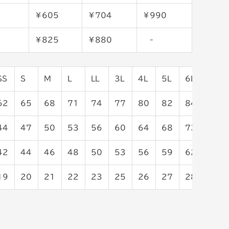
￥605
￥704
￥990
￥825
￥880
-
SS
S
M
L
LL
3L
4L
5L
6L
7L
62
65
68
71
74
77
80
82
84
86
44
47
50
53
56
60
64
68
73
78
42
44
46
48
50
53
56
59
62
65
19
20
21
22
23
25
26
27
28
29