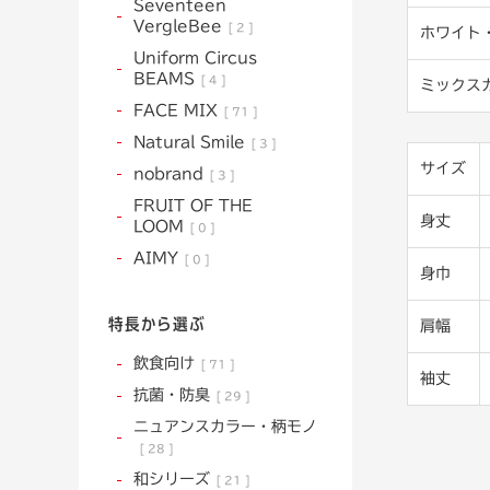
Seventeen
VergleBee
2
ホワイト
Uniform Circus
BEAMS
4
ミックス
FACE MIX
71
Natural Smile
3
サイズ
nobrand
3
FRUIT OF THE
身丈
LOOM
0
AIMY
0
身巾
特長から選ぶ
肩幅
飲食向け
71
袖丈
抗菌・防臭
29
ニュアンスカラー・柄モノ
28
和シリーズ
21