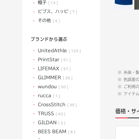
帽子
13
ビブス、ハッピ
7
その他
4
ブランドから選ぶ
UnitedAthle
125
PrintStar
51
LIFEMAX
57
糸染・
GLIMMER
20
色誤差
wundou
ご利用
50
アイテ
rucca
1
CrossStitch
30
価格・サ
TRUSS
43
GILDAN
3
BEES BEAM
8