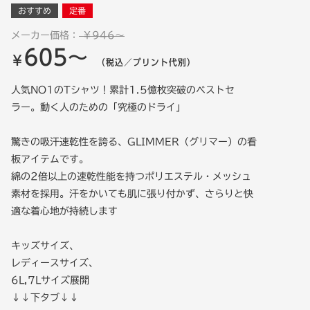
おすすめ
定番
メーカー価格：
￥946～
605～
￥
（税込／プリント代別）
人気NO1のTシャツ！累計1.5億枚突破のベストセ
ラー。動く人のための「究極のドライ」
驚きの吸汗速乾性を誇る、GLIMMER（グリマー）の看
板アイテムです。
綿の2倍以上の速乾性能を持つポリエステル・メッシュ
素材を採用。汗をかいても肌に張り付かず、さらりと快
適な着心地が持続します
キッズサイズ、
レディースサイズ、
6L,7Lサイズ展開
↓↓下タブ↓↓