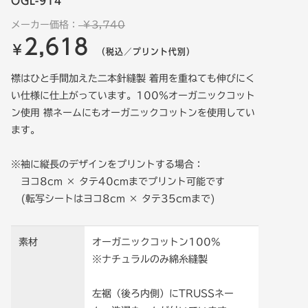
OGL-914
メーカー価格：
￥3,740
2,618
￥
（税込／プリント代別）
襟はひと手間加えた二本針縫製 着用を重ねても伸びにく
い仕様に仕上がっています。100％オーガニックコット
ン使用 襟ネームにもオーガニックコットンを使用してい
ます。
※袖に縦長のデザインをプリントする場合：
ヨコ8cm × タテ40cmまでプリント可能です
(転写シートはヨコ8cm × タテ35cmまで)
素材
オーガニックコットン100%
※ナチュラルのみ綿糸縫製
左裾（後ろ内側）にTRUSSネー