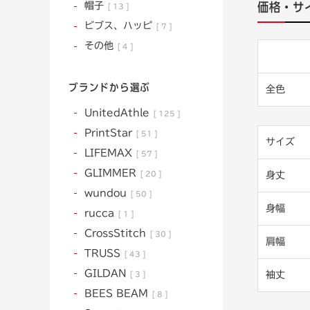
価格・サ
帽子
13
ビブス、ハッピ
7
その他
4
ブランドから選ぶ
全色
UnitedAthle
125
PrintStar
51
サイズ
LIFEMAX
57
GLIMMER
20
身丈
wundou
50
身幅
rucca
1
CrossStitch
30
肩幅
TRUSS
43
GILDAN
袖丈
3
BEES BEAM
8