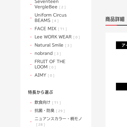
Seventeen
VergleBee
2
Uniform Circus
商品詳細
BEAMS
4
FACE MIX
71
Lee WORK WEAR
0
Natural Smile
3
nobrand
3
FRUIT OF THE
LOOM
0
AIMY
0
特長から選ぶ
飲食向け
71
抗菌・防臭
29
ニュアンスカラー・柄モノ
28