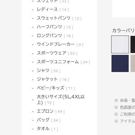
スウェット
22
レディース
14
スウェットパンツ
12
ハーフパンツ
15
カラーバ
ロングパンツ
18
ウインドブレーカー
9
スポーツウェア
52
スポーツユニフォーム
24
シャツ
32
ジャケット
16
ベビー/キッズ
71
大きいサイズ(5L,4XL以
糸染・
上)
72
色誤差
エプロン
49
ご利用
バッグ
34
アイテ
タオル
1