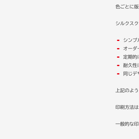
色ごとに版
シルクスク
シンプ
オーダ
定期的
耐久性
同じデ
上記のよう
印刷方法は
一般的な印